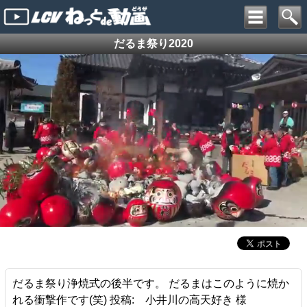
だるま祭り2020
だるま祭り浄焼式の後半です。 だるまはこのように焼か
れる衝撃作です(笑) 投稿: 小井川の高天好き 様