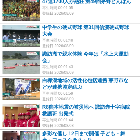
47連1700人が熱狂 第49回茅野どんばん
再生時間 00:01:05
登録日 2026/08/09
中学生の硬式野球 第31回信濃硬式野球
大会
再生時間 00:01:48
登録日 2026/08/09
諏訪湖で親水体験 今年は「水上大運動
会」
再生時間 00:01:43
登録日 2026/08/09
白樺湖地域の活性化包括連携 茅野市な
どが連携協定結ぶ
再生時間 00:01:59
登録日 2026/08/09
R8熊本地震の被災地へ 諏訪赤十字病院
救護班 出発式
再生時間 00:01:44
登録日 2026/08/08
多彩な催し 12日まで開催 子ども・舞