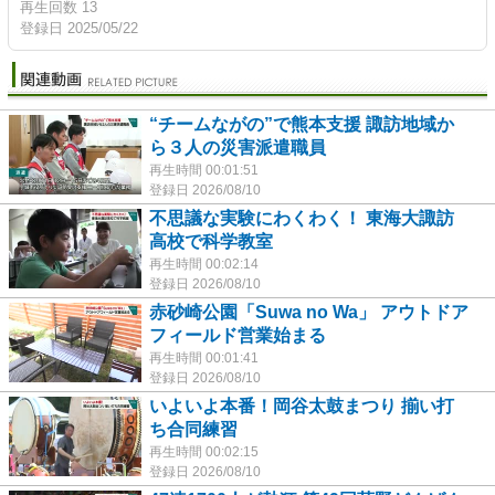
再生回数 13
登録日 2025/05/22
“チームながの”で熊本支援 諏訪地域か
ら３人の災害派遣職員
再生時間 00:01:51
登録日 2026/08/10
不思議な実験にわくわく！ 東海大諏訪
高校で科学教室
再生時間 00:02:14
登録日 2026/08/10
赤砂崎公園「Suwa no Wa」 アウトドア
フィールド営業始まる
再生時間 00:01:41
登録日 2026/08/10
いよいよ本番！岡谷太鼓まつり 揃い打
ち合同練習
再生時間 00:02:15
登録日 2026/08/10