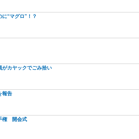
に“マグロ”！？
員がカヤックでごみ拾い
を報告
手権 開会式