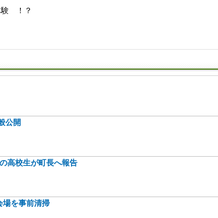
体験 ！？
般公開
身の高校生が町長へ報告
会場を事前清掃