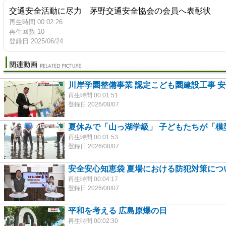
交通安全活動に尽力 茅野交通安全協会の会員へ表彰状
再生時間 00:02:26
再生回数 10
登録日 2025/06/24
川岸学園整備事業 認定こども園建設工事 
再生時間 00:01:51
登録日 2026/08/07
夏休みで「山っ湖学級」 子どもたちが「模
再生時間 00:01:53
登録日 2026/08/07
安全安心知恵袋 夏場における防犯対策につ
再生時間 00:04:17
登録日 2026/08/07
平和を考える 広島原爆の日
再生時間 00:02:30