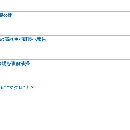
般公開
身の高校生が町長へ報告
会場を事前清掃
に“マグロ”！？