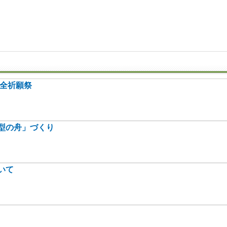
安全祈願祭
型の舟」づくり
いて