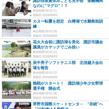
諏訪信金夏休みこども見学会 金融機関
なのに“マグロ”！？
再生時間 00:02:11
登録日 2026/08/05
カヌー転覆を想定 白樺湖で水難救助訓
練
再生時間 00:01:58
登録日 2026/08/05
花火大会前に諏訪湖を美化 諏訪市議会
議員がカヤックでごみ拾い
再生時間 00:01:15
登録日 2026/08/05
辰中男子ソフトテニス部 北信越大会出
場を報告
再生時間 00:01:22
登録日 2026/08/05
熱戦がスタート！ 諏訪湖少年少女野球
選手権 開会式
再生時間 00:01:36
登録日 2026/08/05
茅野市国際スケ－トセンタ－ “存続”へ