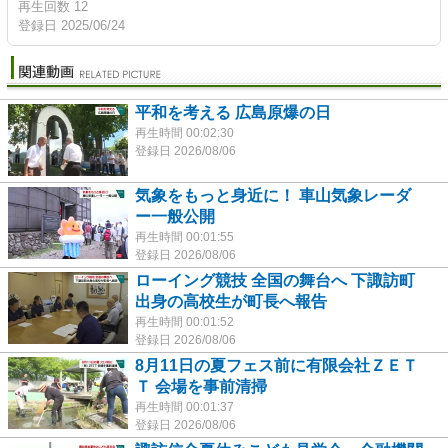
再生回数 12
登録日 2025/06/24
平和を考える 広島原爆の日
再生時間 00:02:30
登録日 2026/08/06
気象をもっと身近に！ 車山気象レーダ
ー一般公開
再生時間 00:01:55
登録日 2026/08/06
ローイング競技 全国の舞台へ 下諏訪町
出身の高校生が町長へ報告
再生時間 00:01:52
登録日 2026/08/06
8月11日の夏フェス前に有限会社ＺＥＴ
Ｔ 会場を事前清掃
再生時間 00:01:37
登録日 2026/08/06