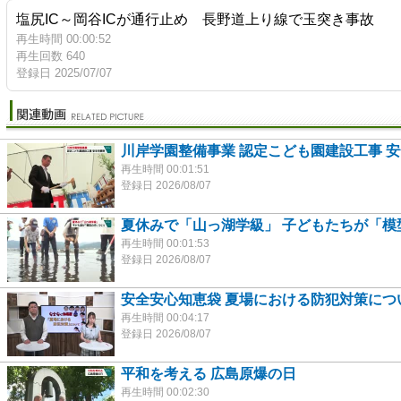
塩尻IC～岡谷ICが通行止め 長野道上り線で玉突き事故
再生時間 00:00:52
再生回数 640
登録日 2025/07/07
川岸学園整備事業 認定こども園建設工事 
再生時間 00:01:51
登録日 2026/08/07
夏休みで「山っ湖学級」 子どもたちが「模
再生時間 00:01:53
登録日 2026/08/07
安全安心知恵袋 夏場における防犯対策につ
再生時間 00:04:17
登録日 2026/08/07
平和を考える 広島原爆の日
再生時間 00:02:30