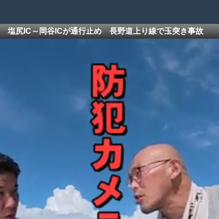
塩尻IC～岡谷ICが通行止め 長野道上り線で玉突き事故