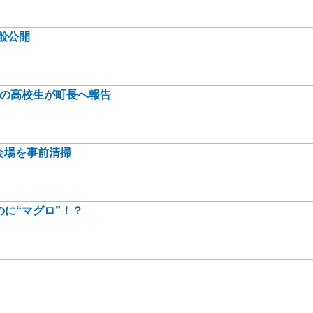
般公開
身の高校生が町長へ報告
会場を事前清掃
に“マグロ”！？