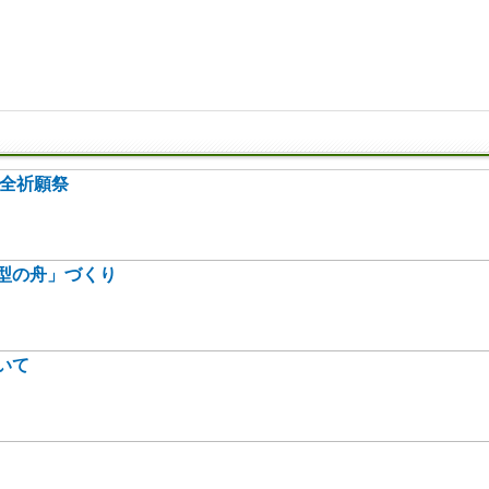
安全祈願祭
型の舟」づくり
いて