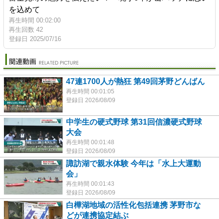
を込めて
再生時間 00:02:00
再生回数 42
登録日 2025/07/16
47連1700人が熱狂 第49回茅野どんばん
再生時間 00:01:05
登録日 2026/08/09
中学生の硬式野球 第31回信濃硬式野球
大会
再生時間 00:01:48
登録日 2026/08/09
諏訪湖で親水体験 今年は「水上大運動
会」
再生時間 00:01:43
登録日 2026/08/09
白樺湖地域の活性化包括連携 茅野市な
どが連携協定結ぶ