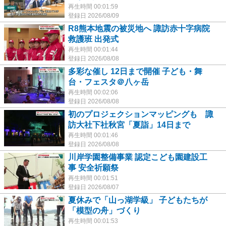
再生時間 00:01:59
登録日 2026/08/09
R8熊本地震の被災地へ 諏訪赤十字病院
救護班 出発式
再生時間 00:01:44
登録日 2026/08/08
多彩な催し 12日まで開催 子ども・舞
台・フェスタ＠八ヶ岳
再生時間 00:02:06
登録日 2026/08/08
初のプロジェクションマッピングも 諏
訪大社下社秋宮「夏詣」14日まで
再生時間 00:01:46
登録日 2026/08/08
川岸学園整備事業 認定こども園建設工
事 安全祈願祭
再生時間 00:01:51
登録日 2026/08/07
夏休みで「山っ湖学級」 子どもたちが
「模型の舟」づくり
再生時間 00:01:53