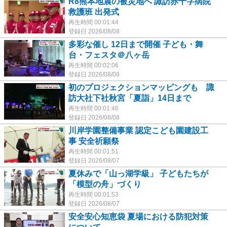
R8熊本地震の被災地へ 諏訪赤十字病院
救護班 出発式
再生時間 00:01:44
登録日 2026/08/08
多彩な催し 12日まで開催 子ども・舞
台・フェスタ＠八ヶ岳
再生時間 00:02:06
登録日 2026/08/08
初のプロジェクションマッピングも 諏
訪大社下社秋宮「夏詣」14日まで
再生時間 00:01:46
登録日 2026/08/08
川岸学園整備事業 認定こども園建設工
事 安全祈願祭
再生時間 00:01:51
登録日 2026/08/07
夏休みで「山っ湖学級」 子どもたちが
「模型の舟」づくり
再生時間 00:01:53
登録日 2026/08/07
安全安心知恵袋 夏場における防犯対策