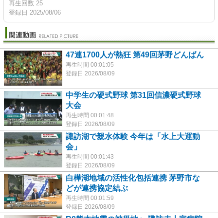
再生回数 25
登録日 2025/08/06
47連1700人が熱狂 第49回茅野どんばん
再生時間 00:01:05
登録日 2026/08/09
中学生の硬式野球 第31回信濃硬式野球
大会
再生時間 00:01:48
登録日 2026/08/09
諏訪湖で親水体験 今年は「水上大運動
会」
再生時間 00:01:43
登録日 2026/08/09
白樺湖地域の活性化包括連携 茅野市な
どが連携協定結ぶ
再生時間 00:01:59
登録日 2026/08/09