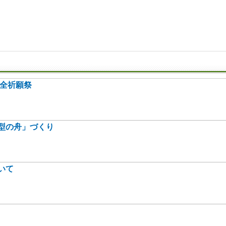
安全祈願祭
型の舟」づくり
いて