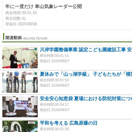
年に一度だけ 車山気象レーダー公開
再生時間 00:01:18
再生回数 41
登録日 2025/08/08
川岸学園整備事業 認定こども園建設工事 
再生時間 00:01:51
登録日 2026/08/07
夏休みで「山っ湖学級」 子どもたちが「模
再生時間 00:01:53
登録日 2026/08/07
安全安心知恵袋 夏場における防犯対策につ
再生時間 00:04:17
登録日 2026/08/07
平和を考える 広島原爆の日
再生時間 00:02:30