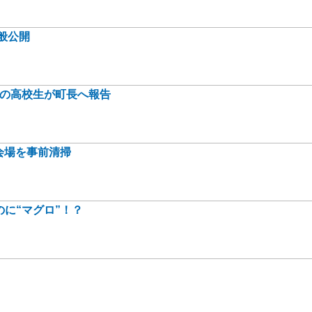
般公開
身の高校生が町長へ報告
会場を事前清掃
に“マグロ”！？