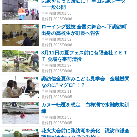
気象をもっと身近に！ 車山気象レーダ
ー一般公開
再生時間 00:01:55
登録日 2026/08/06
ローイング競技 全国の舞台へ 下諏訪町
出身の高校生が町長へ報告
再生時間 00:01:52
登録日 2026/08/06
8月11日の夏フェス前に有限会社ＺＥＴ
Ｔ 会場を事前清掃
再生時間 00:01:37
登録日 2026/08/06
諏訪信金夏休みこども見学会 金融機関
なのに“マグロ”！？
再生時間 00:02:11
登録日 2026/08/05
カヌー転覆を想定 白樺湖で水難救助訓
練
再生時間 00:01:58
登録日 2026/08/05
花火大会前に諏訪湖を美化 諏訪市議会