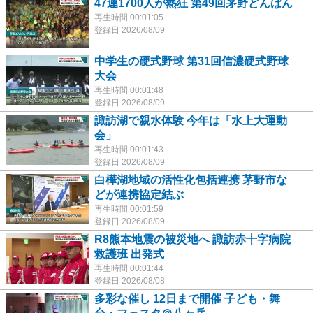
47連1700人が熱狂 第49回茅野どんばん
再生時間 00:01:05
登録日 2026/08/09
中学生の硬式野球 第31回信濃硬式野球
大会
再生時間 00:01:48
登録日 2026/08/09
諏訪湖で親水体験 今年は「水上大運動
会」
再生時間 00:01:43
登録日 2026/08/09
白樺湖地域の活性化包括連携 茅野市な
どが連携協定結ぶ
再生時間 00:01:59
登録日 2026/08/09
R8熊本地震の被災地へ 諏訪赤十字病院
救護班 出発式
再生時間 00:01:44
登録日 2026/08/08
多彩な催し 12日まで開催 子ども・舞