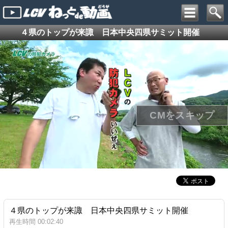
４県のトップが来諏 日本中央四県サミット開催
４県のトップが来諏 日本中央四県サミット開催
再生時間 00:02:40