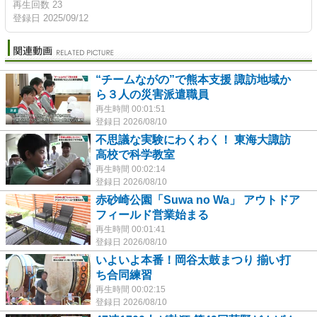
再生回数 23
登録日 2025/09/12
“チームながの”で熊本支援 諏訪地域か
ら３人の災害派遣職員
再生時間 00:01:51
登録日 2026/08/10
不思議な実験にわくわく！ 東海大諏訪
高校で科学教室
再生時間 00:02:14
登録日 2026/08/10
赤砂崎公園「Suwa no Wa」 アウトドア
フィールド営業始まる
再生時間 00:01:41
登録日 2026/08/10
いよいよ本番！岡谷太鼓まつり 揃い打
ち合同練習
再生時間 00:02:15
登録日 2026/08/10