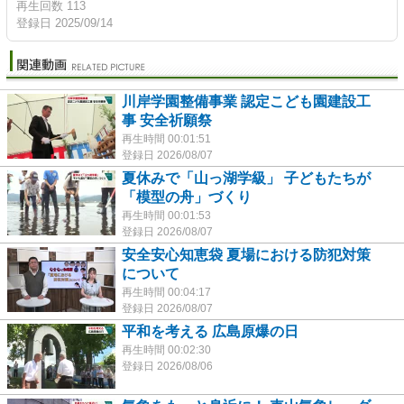
再生回数 113
登録日 2025/09/14
川岸学園整備事業 認定こども園建設工
事 安全祈願祭
再生時間 00:01:51
登録日 2026/08/07
夏休みで「山っ湖学級」 子どもたちが
「模型の舟」づくり
再生時間 00:01:53
登録日 2026/08/07
安全安心知恵袋 夏場における防犯対策
について
再生時間 00:04:17
登録日 2026/08/07
平和を考える 広島原爆の日
再生時間 00:02:30
登録日 2026/08/06