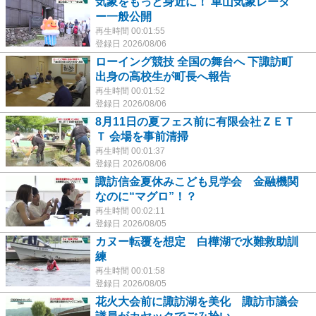
気象をもっと身近に！ 車山気象レーダ
ー一般公開
再生時間 00:01:55
登録日 2026/08/06
ローイング競技 全国の舞台へ 下諏訪町
出身の高校生が町長へ報告
再生時間 00:01:52
登録日 2026/08/06
8月11日の夏フェス前に有限会社ＺＥＴ
Ｔ 会場を事前清掃
再生時間 00:01:37
登録日 2026/08/06
諏訪信金夏休みこども見学会 金融機関
なのに“マグロ”！？
再生時間 00:02:11
登録日 2026/08/05
カヌー転覆を想定 白樺湖で水難救助訓
練
再生時間 00:01:58
登録日 2026/08/05
花火大会前に諏訪湖を美化 諏訪市議会