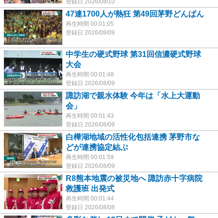
登録日 2026/08/10
47連1700人が熱狂 第49回茅野どんばん
再生時間 00:01:05
登録日 2026/08/09
中学生の硬式野球 第31回信濃硬式野球
大会
再生時間 00:01:48
登録日 2026/08/09
諏訪湖で親水体験 今年は「水上大運動
会」
再生時間 00:01:43
登録日 2026/08/09
白樺湖地域の活性化包括連携 茅野市な
どが連携協定結ぶ
再生時間 00:01:59
登録日 2026/08/09
R8熊本地震の被災地へ 諏訪赤十字病院
救護班 出発式
再生時間 00:01:44
登録日 2026/08/08