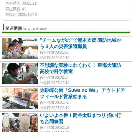
再生時間 00:02:21
再生回数 41
登録日 2025/10/16
“チームながの”で熊本支援 諏訪地域か
ら３人の災害派遣職員
再生時間 00:01:51
登録日 2026/08/10
不思議な実験にわくわく！ 東海大諏訪
高校で科学教室
再生時間 00:02:14
登録日 2026/08/10
赤砂崎公園「Suwa no Wa」 アウトドア
フィールド営業始まる
再生時間 00:01:41
登録日 2026/08/10
いよいよ本番！岡谷太鼓まつり 揃い打
ち合同練習
再生時間 00:02:15