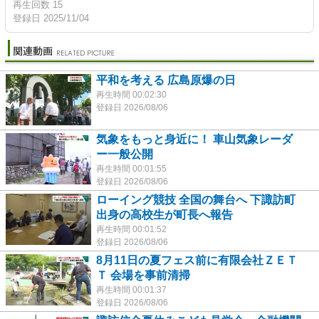
再生回数 15
登録日 2025/11/04
平和を考える 広島原爆の日
再生時間 00:02:30
登録日 2026/08/06
気象をもっと身近に！ 車山気象レーダ
ー一般公開
再生時間 00:01:55
登録日 2026/08/06
ローイング競技 全国の舞台へ 下諏訪町
出身の高校生が町長へ報告
再生時間 00:01:52
登録日 2026/08/06
8月11日の夏フェス前に有限会社ＺＥＴ
Ｔ 会場を事前清掃
再生時間 00:01:37
登録日 2026/08/06