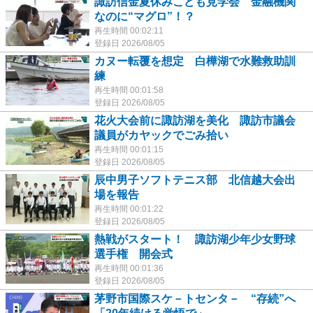
諏訪信金夏休みこども見学会 金融機関
なのに“マグロ”！？
再生時間 00:02:11
登録日 2026/08/05
カヌー転覆を想定 白樺湖で水難救助訓
練
再生時間 00:01:58
登録日 2026/08/05
花火大会前に諏訪湖を美化 諏訪市議会
議員がカヤックでごみ拾い
再生時間 00:01:15
登録日 2026/08/05
辰中男子ソフトテニス部 北信越大会出
場を報告
再生時間 00:01:22
登録日 2026/08/05
熱戦がスタート！ 諏訪湖少年少女野球
選手権 開会式
再生時間 00:01:36
登録日 2026/08/05
茅野市国際スケ－トセンタ－ “存続”へ