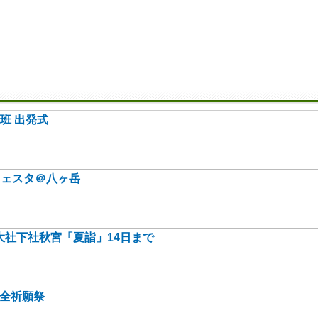
班 出発式
フェスタ＠八ヶ岳
社下社秋宮「夏詣」14日まで
安全祈願祭