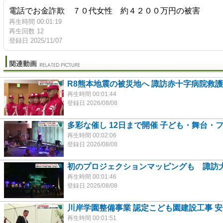
電話でお金詐欺 ７０代女性 約４２００万円の被害
再生時間 00:01:19
再生回数 12
登録日 2025/11/07
R8熊本地震の被災地へ 諏訪赤十字病院救護
再生時間 00:01:44
登録日 2026/08/08
多彩な催し 12日まで開催 子ども・舞台・
再生時間 00:02:06
登録日 2026/08/08
初のプロジェクションマッピングも 諏訪大
再生時間 00:01:46
登録日 2026/08/08
川岸学園整備事業 認定こども園建設工事 
再生時間 00:01:51