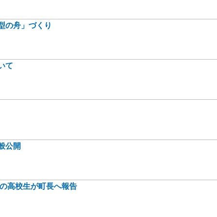
型の舟」づくり
いて
般公開
身の高校生が町長へ報告