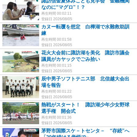
諏訪信金夏休みこども見学会 金融機関
なのに“マグロ”！？
再生時間 00:02:11
登録日 2026/08/05
カヌー転覆を想定 白樺湖で水難救助訓
練
再生時間 00:01:58
登録日 2026/08/05
花火大会前に諏訪湖を美化 諏訪市議会
議員がカヤックでごみ拾い
再生時間 00:01:15
登録日 2026/08/05
辰中男子ソフトテニス部 北信越大会出
場を報告
再生時間 00:01:22
登録日 2026/08/05
熱戦がスタート！ 諏訪湖少年少女野球
選手権 開会式
再生時間 00:01:36
登録日 2026/08/05
茅野市国際スケ－トセンタ－ “存続”へ