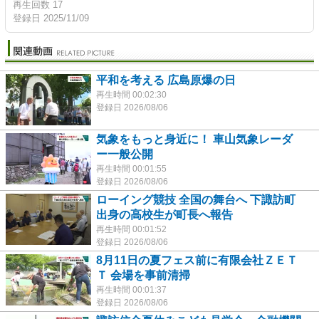
再生回数 17
登録日 2025/11/09
平和を考える 広島原爆の日
再生時間 00:02:30
登録日 2026/08/06
気象をもっと身近に！ 車山気象レーダ
ー一般公開
再生時間 00:01:55
登録日 2026/08/06
ローイング競技 全国の舞台へ 下諏訪町
出身の高校生が町長へ報告
再生時間 00:01:52
登録日 2026/08/06
8月11日の夏フェス前に有限会社ＺＥＴ
Ｔ 会場を事前清掃
再生時間 00:01:37
登録日 2026/08/06