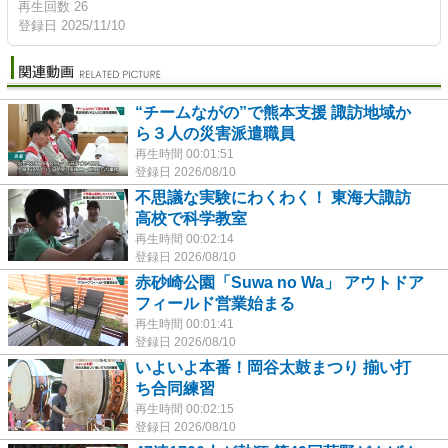
再生回数 26
登録日 2025/11/10
“チームながの”で熊本支援 諏訪地域か
ら３人の災害派遣職員
再生時間 00:01:51
登録日 2026/08/10
不思議な実験にわくわく！ 東海大諏訪
高校で科学教室
再生時間 00:02:14
登録日 2026/08/10
赤砂崎公園「Suwa no Wa」 アウトドア
フィールド営業始まる
再生時間 00:01:41
登録日 2026/08/10
いよいよ本番！岡谷太鼓まつり 揃い打
ち合同練習
再生時間 00:02:15
登録日 2026/08/10