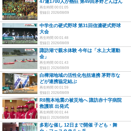
47連1700人が熱狂 第49回茅野どんばん
再生時間 00:01:05
登録日 2026/08/09
中学生の硬式野球 第31回信濃硬式野球
大会
再生時間 00:01:48
登録日 2026/08/09
諏訪湖で親水体験 今年は「水上大運動
会」
再生時間 00:01:43
登録日 2026/08/09
白樺湖地域の活性化包括連携 茅野市な
どが連携協定結ぶ
再生時間 00:01:59
登録日 2026/08/09
R8熊本地震の被災地へ 諏訪赤十字病院
救護班 出発式
再生時間 00:01:44
登録日 2026/08/08
多彩な催し 12日まで開催 子ども・舞