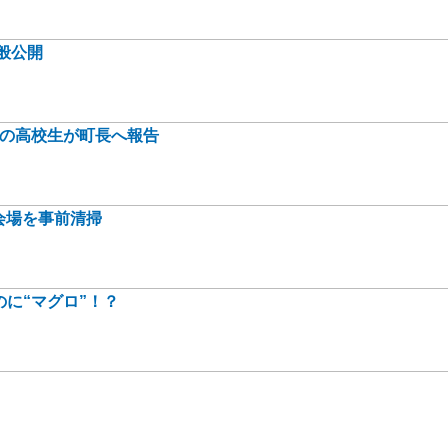
般公開
身の高校生が町長へ報告
会場を事前清掃
に“マグロ”！？