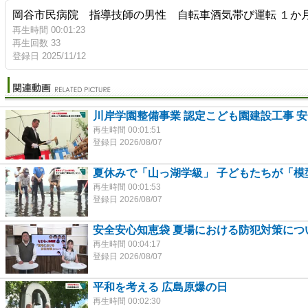
岡谷市民病院 指導技師の男性 自転車酒気帯び運転 １
再生時間 00:01:23
再生回数 33
登録日 2025/11/12
川岸学園整備事業 認定こども園建設工事 
再生時間 00:01:51
登録日 2026/08/07
夏休みで「山っ湖学級」 子どもたちが「模
再生時間 00:01:53
登録日 2026/08/07
安全安心知恵袋 夏場における防犯対策につ
再生時間 00:04:17
登録日 2026/08/07
平和を考える 広島原爆の日
再生時間 00:02:30