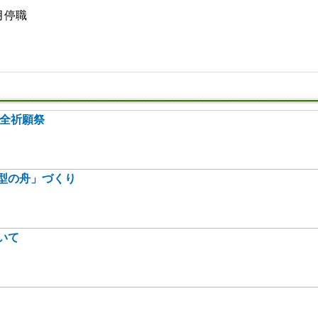
か月停職
安全祈願祭
型の舟」づくり
いて