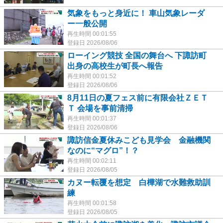
気象をもっと身近に！ 車山気象レーダ
ー一般公開
再生時間 00:01:55
登録日 2026/08/06
ローイング競技 全国の舞台へ 下諏訪町
出身の高校生が町長へ報告
再生時間 00:01:52
登録日 2026/08/06
8月11日の夏フェス前に有限会社ＺＥＴ
Ｔ 会場を事前清掃
再生時間 00:01:37
登録日 2026/08/06
諏訪信金夏休みこども見学会 金融機関
なのに“マグロ”！？
再生時間 00:02:11
登録日 2026/08/05
カヌー転覆を想定 白樺湖で水難救助訓
練
再生時間 00:01:58
登録日 2026/08/05