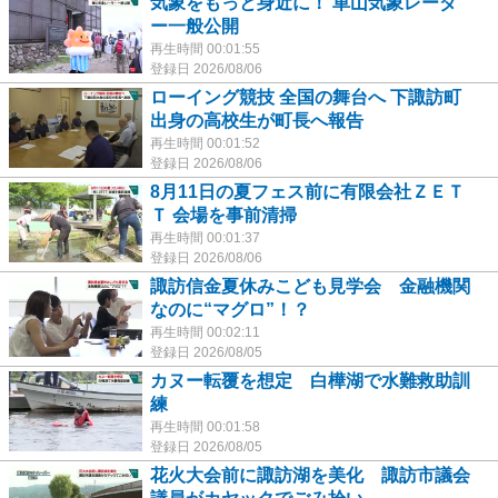
気象をもっと身近に！ 車山気象レーダ
ー一般公開
再生時間 00:01:55
登録日 2026/08/06
ローイング競技 全国の舞台へ 下諏訪町
出身の高校生が町長へ報告
再生時間 00:01:52
登録日 2026/08/06
8月11日の夏フェス前に有限会社ＺＥＴ
Ｔ 会場を事前清掃
再生時間 00:01:37
登録日 2026/08/06
諏訪信金夏休みこども見学会 金融機関
なのに“マグロ”！？
再生時間 00:02:11
登録日 2026/08/05
カヌー転覆を想定 白樺湖で水難救助訓
練
再生時間 00:01:58
登録日 2026/08/05
花火大会前に諏訪湖を美化 諏訪市議会