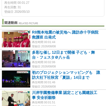
再生時間 00:01:27
再生回数 31
登録日 2026/05/10
R8熊本地震の被災地へ 諏訪赤十字病院
救護班 出発式
再生時間 00:01:44
登録日 2026/08/08
多彩な催し 12日まで開催 子ども・舞
台・フェスタ＠八ヶ岳
再生時間 00:02:06
登録日 2026/08/08
初のプロジェクションマッピングも 諏
訪大社下社秋宮「夏詣」14日まで
再生時間 00:01:46
登録日 2026/08/08
川岸学園整備事業 認定こども園建設工
事 安全祈願祭
再生時間 00:01:51