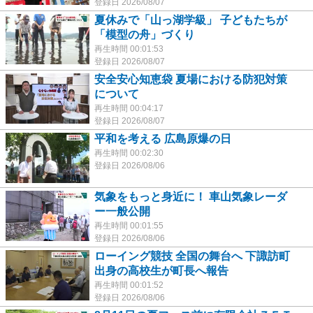
登録日 2026/08/07
夏休みで「山っ湖学級」 子どもたちが
「模型の舟」づくり
再生時間 00:01:53
登録日 2026/08/07
安全安心知恵袋 夏場における防犯対策
について
再生時間 00:04:17
登録日 2026/08/07
平和を考える 広島原爆の日
再生時間 00:02:30
登録日 2026/08/06
気象をもっと身近に！ 車山気象レーダ
ー一般公開
再生時間 00:01:55
登録日 2026/08/06
ローイング競技 全国の舞台へ 下諏訪町
出身の高校生が町長へ報告
再生時間 00:01:52
登録日 2026/08/06