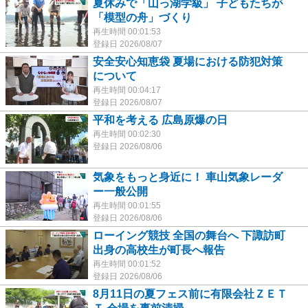
夏休みで「山っ湖学級」 子どもたちが
「模型の舟」づくり
再生時間 00:01:53
登録日 2026/08/07
安全安心知恵袋 夏場における防犯対策
について
再生時間 00:04:17
登録日 2026/08/07
平和を考える 広島原爆の日
再生時間 00:02:30
登録日 2026/08/06
気象をもっと身近に！ 車山気象レーダ
ー一般公開
再生時間 00:01:55
登録日 2026/08/06
ローイング競技 全国の舞台へ 下諏訪町
出身の高校生が町長へ報告
再生時間 00:01:52
登録日 2026/08/06
8月11日の夏フェス前に有限会社ＺＥＴ