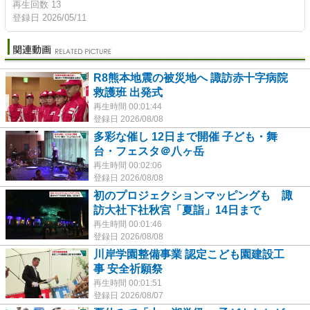
再生回数 13
登録日 2026/05/11
R8熊本地震の被災地へ 諏訪赤十字病院
救護班 出発式
再生時間 00:01:44
登録日 2026/08/08
多彩な催し 12日まで開催 子ども・舞
台・フェスタ＠八ヶ岳
再生時間 00:02:06
登録日 2026/08/08
初のプロジェクションマッピングも 諏
訪大社下社秋宮「夏詣」14日まで
再生時間 00:01:46
登録日 2026/08/08
川岸学園整備事業 認定こども園建設工
事 安全祈願祭
再生時間 00:01:51
登録日 2026/08/07