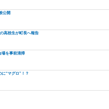
般公開
身の高校生が町長へ報告
会場を事前清掃
に“マグロ”！？