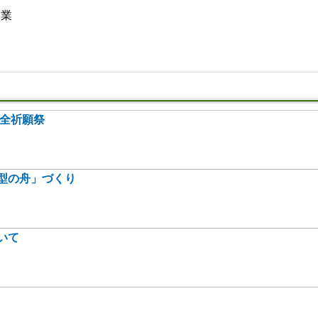
営業
安全祈願祭
型の舟」づくり
いて