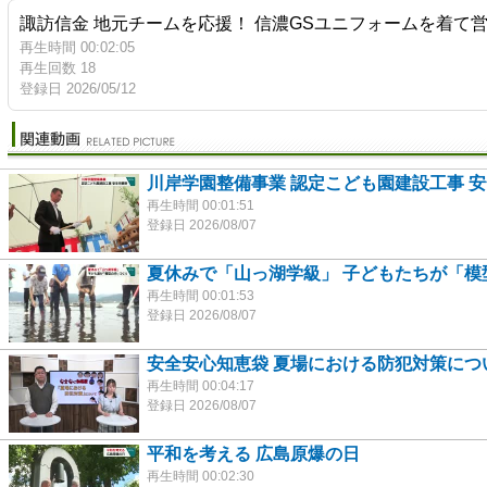
諏訪信金 地元チームを応援！ 信濃GSユニフォームを着て
再生時間 00:02:05
再生回数 18
登録日 2026/05/12
川岸学園整備事業 認定こども園建設工事 
再生時間 00:01:51
登録日 2026/08/07
夏休みで「山っ湖学級」 子どもたちが「模
再生時間 00:01:53
登録日 2026/08/07
安全安心知恵袋 夏場における防犯対策につ
再生時間 00:04:17
登録日 2026/08/07
平和を考える 広島原爆の日
再生時間 00:02:30