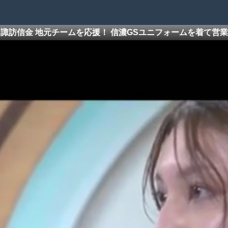
諏訪信金 地元チームを応援！ 信濃GSユニフォームを着て営業