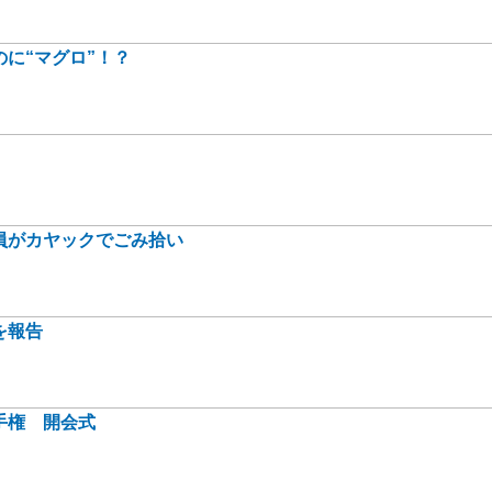
に“マグロ”！？
員がカヤックでごみ拾い
を報告
手権 開会式