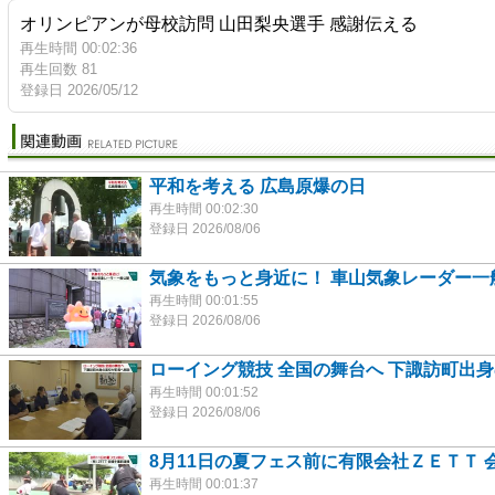
オリンピアンが母校訪問 山田梨央選手 感謝伝える
再生時間 00:02:36
再生回数 81
登録日 2026/05/12
平和を考える 広島原爆の日
再生時間 00:02:30
登録日 2026/08/06
気象をもっと身近に！ 車山気象レーダー一
再生時間 00:01:55
登録日 2026/08/06
ローイング競技 全国の舞台へ 下諏訪町出
再生時間 00:01:52
登録日 2026/08/06
8月11日の夏フェス前に有限会社ＺＥＴＴ 
再生時間 00:01:37