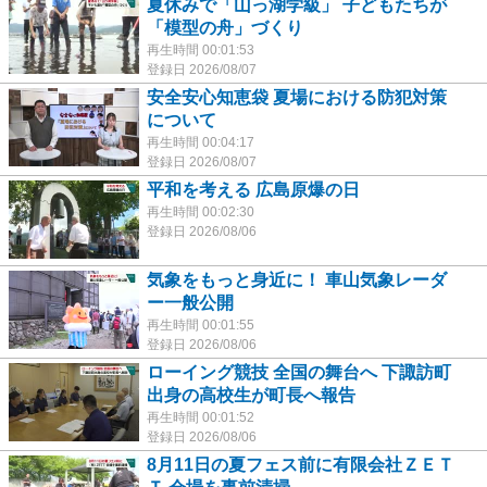
夏休みで「山っ湖学級」 子どもたちが
「模型の舟」づくり
再生時間 00:01:53
登録日 2026/08/07
安全安心知恵袋 夏場における防犯対策
について
再生時間 00:04:17
登録日 2026/08/07
平和を考える 広島原爆の日
再生時間 00:02:30
登録日 2026/08/06
気象をもっと身近に！ 車山気象レーダ
ー一般公開
再生時間 00:01:55
登録日 2026/08/06
ローイング競技 全国の舞台へ 下諏訪町
出身の高校生が町長へ報告
再生時間 00:01:52
登録日 2026/08/06
8月11日の夏フェス前に有限会社ＺＥＴ