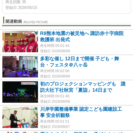
再生回数 35
登録日 2026/05/15
R8熊本地震の被災地へ 諏訪赤十字病院
救護班 出発式
再生時間 00:01:44
登録日 2026/08/08
多彩な催し 12日まで開催 子ども・舞
台・フェスタ＠八ヶ岳
再生時間 00:02:06
登録日 2026/08/08
初のプロジェクションマッピングも 諏
訪大社下社秋宮「夏詣」14日まで
再生時間 00:01:46
登録日 2026/08/08
川岸学園整備事業 認定こども園建設工
事 安全祈願祭
再生時間 00:01:51
登録日 2026/08/07