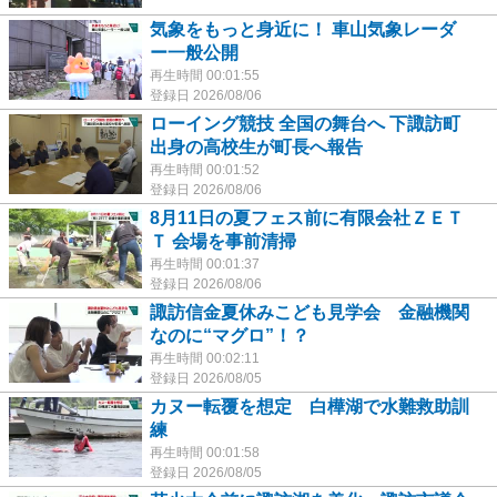
気象をもっと身近に！ 車山気象レーダ
ー一般公開
再生時間 00:01:55
登録日 2026/08/06
ローイング競技 全国の舞台へ 下諏訪町
出身の高校生が町長へ報告
再生時間 00:01:52
登録日 2026/08/06
8月11日の夏フェス前に有限会社ＺＥＴ
Ｔ 会場を事前清掃
再生時間 00:01:37
登録日 2026/08/06
諏訪信金夏休みこども見学会 金融機関
なのに“マグロ”！？
再生時間 00:02:11
登録日 2026/08/05
カヌー転覆を想定 白樺湖で水難救助訓
練
再生時間 00:01:58
登録日 2026/08/05