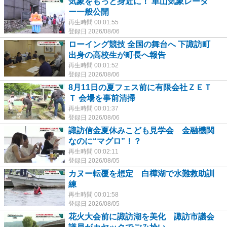
気象をもっと身近に！ 車山気象レーダ
ー一般公開
再生時間 00:01:55
登録日 2026/08/06
ローイング競技 全国の舞台へ 下諏訪町
出身の高校生が町長へ報告
再生時間 00:01:52
登録日 2026/08/06
8月11日の夏フェス前に有限会社ＺＥＴ
Ｔ 会場を事前清掃
再生時間 00:01:37
登録日 2026/08/06
諏訪信金夏休みこども見学会 金融機関
なのに“マグロ”！？
再生時間 00:02:11
登録日 2026/08/05
カヌー転覆を想定 白樺湖で水難救助訓
練
再生時間 00:01:58
登録日 2026/08/05
花火大会前に諏訪湖を美化 諏訪市議会