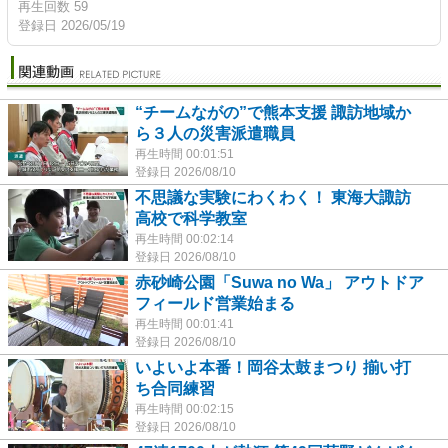
再生回数 59
登録日 2026/05/19
“チームながの”で熊本支援 諏訪地域か
ら３人の災害派遣職員
再生時間 00:01:51
登録日 2026/08/10
不思議な実験にわくわく！ 東海大諏訪
高校で科学教室
再生時間 00:02:14
登録日 2026/08/10
赤砂崎公園「Suwa no Wa」 アウトドア
フィールド営業始まる
再生時間 00:01:41
登録日 2026/08/10
いよいよ本番！岡谷太鼓まつり 揃い打
ち合同練習
再生時間 00:02:15
登録日 2026/08/10