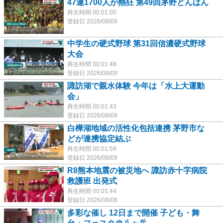
47連1700人が熱狂 第49回茅野どんばん
再生時間 00:01:05
登録日 2026/08/09
中学生の硬式野球 第31回信濃硬式野球
大会
再生時間 00:01:48
登録日 2026/08/09
諏訪湖で親水体験 今年は「水上大運動
会」
再生時間 00:01:43
登録日 2026/08/09
白樺湖地域の活性化包括連携 茅野市な
どが連携協定結ぶ
再生時間 00:01:59
登録日 2026/08/09
R8熊本地震の被災地へ 諏訪赤十字病院
救護班 出発式
再生時間 00:01:44
登録日 2026/08/08
多彩な催し 12日まで開催 子ども・舞