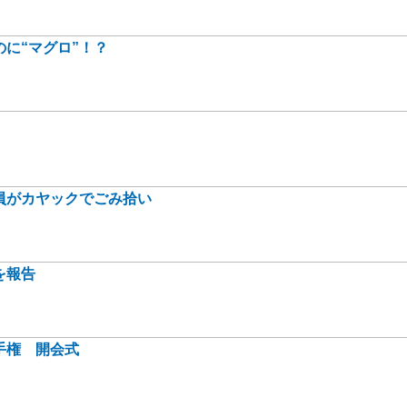
に“マグロ”！？
員がカヤックでごみ拾い
を報告
手権 開会式