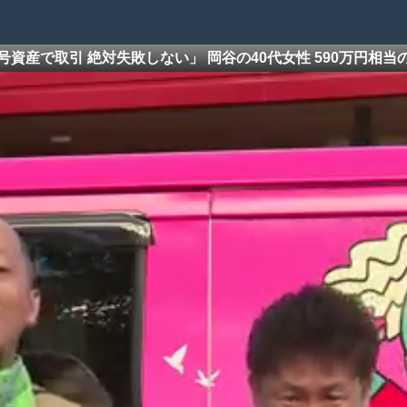
号資産で取引 絶対失敗しない」 岡谷の40代女性 590万円相当