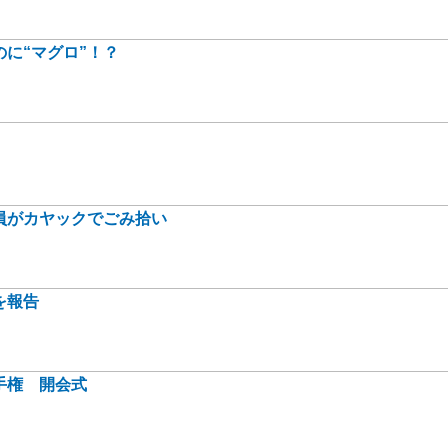
に“マグロ”！？
員がカヤックでごみ拾い
を報告
手権 開会式