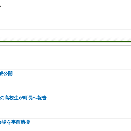
中
般公開
身の高校生が町長へ報告
会場を事前清掃