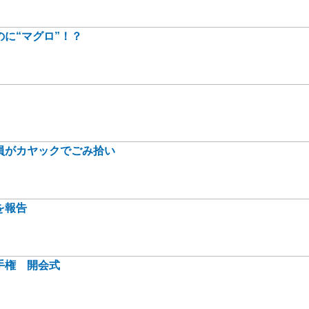
に“マグロ”！？
員がカヤックでごみ拾い
を報告
手権 開会式