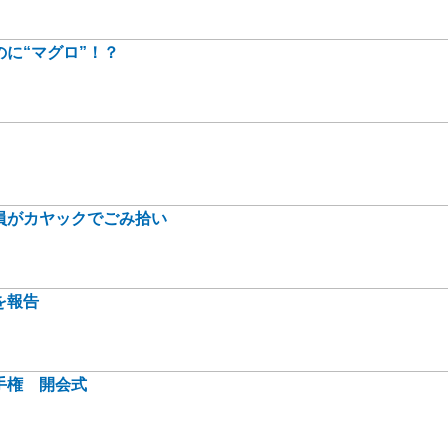
に“マグロ”！？
員がカヤックでごみ拾い
を報告
手権 開会式