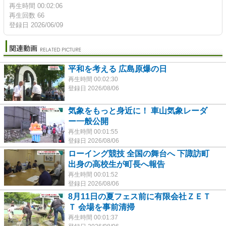
再生時間 00:02:06
再生回数 66
登録日 2026/06/09
平和を考える 広島原爆の日
再生時間 00:02:30
登録日 2026/08/06
気象をもっと身近に！ 車山気象レーダ
ー一般公開
再生時間 00:01:55
登録日 2026/08/06
ローイング競技 全国の舞台へ 下諏訪町
出身の高校生が町長へ報告
再生時間 00:01:52
登録日 2026/08/06
8月11日の夏フェス前に有限会社ＺＥＴ
Ｔ 会場を事前清掃
再生時間 00:01:37