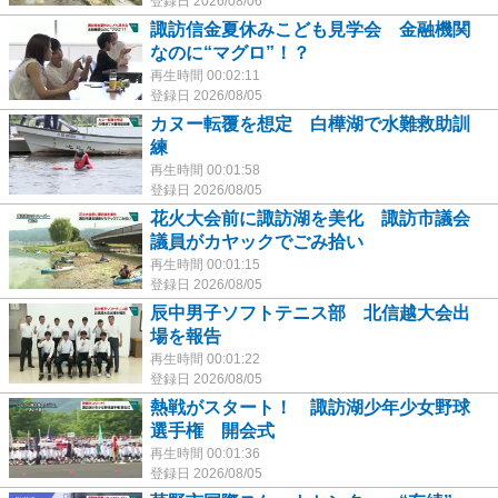
登録日 2026/08/06
諏訪信金夏休みこども見学会 金融機関
なのに“マグロ”！？
再生時間 00:02:11
登録日 2026/08/05
カヌー転覆を想定 白樺湖で水難救助訓
練
再生時間 00:01:58
登録日 2026/08/05
花火大会前に諏訪湖を美化 諏訪市議会
議員がカヤックでごみ拾い
再生時間 00:01:15
登録日 2026/08/05
辰中男子ソフトテニス部 北信越大会出
場を報告
再生時間 00:01:22
登録日 2026/08/05
熱戦がスタート！ 諏訪湖少年少女野球
選手権 開会式
再生時間 00:01:36
登録日 2026/08/05