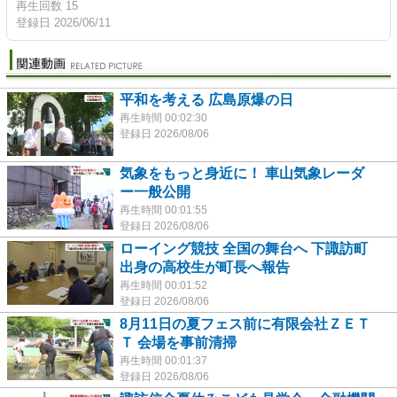
再生回数 15
登録日 2026/06/11
平和を考える 広島原爆の日
再生時間 00:02:30
登録日 2026/08/06
気象をもっと身近に！ 車山気象レーダ
ー一般公開
再生時間 00:01:55
登録日 2026/08/06
ローイング競技 全国の舞台へ 下諏訪町
出身の高校生が町長へ報告
再生時間 00:01:52
登録日 2026/08/06
8月11日の夏フェス前に有限会社ＺＥＴ
Ｔ 会場を事前清掃
再生時間 00:01:37
登録日 2026/08/06