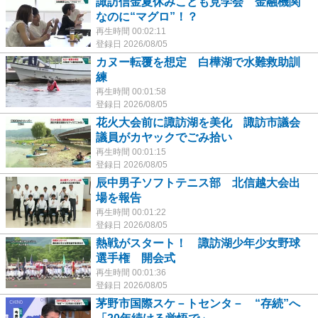
諏訪信金夏休みこども見学会 金融機関
なのに“マグロ”！？
再生時間 00:02:11
登録日 2026/08/05
カヌー転覆を想定 白樺湖で水難救助訓
練
再生時間 00:01:58
登録日 2026/08/05
花火大会前に諏訪湖を美化 諏訪市議会
議員がカヤックでごみ拾い
再生時間 00:01:15
登録日 2026/08/05
辰中男子ソフトテニス部 北信越大会出
場を報告
再生時間 00:01:22
登録日 2026/08/05
熱戦がスタート！ 諏訪湖少年少女野球
選手権 開会式
再生時間 00:01:36
登録日 2026/08/05
茅野市国際スケ－トセンタ－ “存続”へ