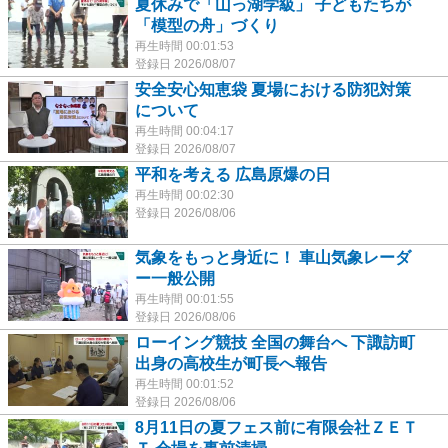
夏休みで「山っ湖学級」 子どもたちが
「模型の舟」づくり
再生時間 00:01:53
登録日 2026/08/07
安全安心知恵袋 夏場における防犯対策
について
再生時間 00:04:17
登録日 2026/08/07
平和を考える 広島原爆の日
再生時間 00:02:30
登録日 2026/08/06
気象をもっと身近に！ 車山気象レーダ
ー一般公開
再生時間 00:01:55
登録日 2026/08/06
ローイング競技 全国の舞台へ 下諏訪町
出身の高校生が町長へ報告
再生時間 00:01:52
登録日 2026/08/06
8月11日の夏フェス前に有限会社ＺＥＴ