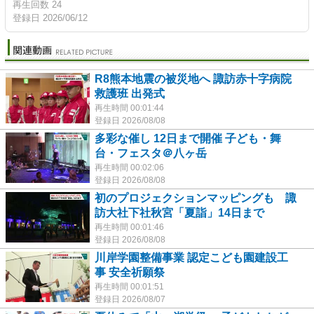
再生回数 24
登録日 2026/06/12
R8熊本地震の被災地へ 諏訪赤十字病院
救護班 出発式
再生時間 00:01:44
登録日 2026/08/08
多彩な催し 12日まで開催 子ども・舞
台・フェスタ＠八ヶ岳
再生時間 00:02:06
登録日 2026/08/08
初のプロジェクションマッピングも 諏
訪大社下社秋宮「夏詣」14日まで
再生時間 00:01:46
登録日 2026/08/08
川岸学園整備事業 認定こども園建設工
事 安全祈願祭
再生時間 00:01:51
登録日 2026/08/07