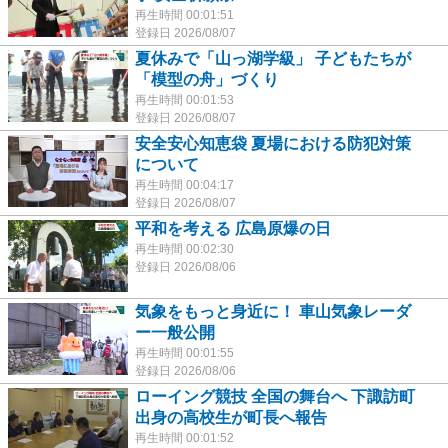
再生時間 00:01:51
登録日 2026/08/07
夏休みで「山っ湖学級」 子どもたちが
「模型の舟」づくり
再生時間 00:01:53
登録日 2026/08/07
安全安心知恵袋 夏場における防犯対策
について
再生時間 00:04:17
登録日 2026/08/07
平和を考える 広島原爆の日
再生時間 00:02:30
登録日 2026/08/06
気象をもっと身近に！ 車山気象レーダ
ー一般公開
再生時間 00:01:55
登録日 2026/08/06
ローイング競技 全国の舞台へ 下諏訪町
出身の高校生が町長へ報告
再生時間 00:01:52