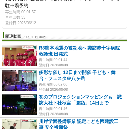
駐車場予約
再生時間 00:01:57
再生回数 33
登録日 2026/06/12
R8熊本地震の被災地へ 諏訪赤十字病院
救護班 出発式
再生時間 00:01:44
登録日 2026/08/08
多彩な催し 12日まで開催 子ども・舞
台・フェスタ＠八ヶ岳
再生時間 00:02:06
登録日 2026/08/08
初のプロジェクションマッピングも 諏
訪大社下社秋宮「夏詣」14日まで
再生時間 00:01:46
登録日 2026/08/08
川岸学園整備事業 認定こども園建設工
事 安全祈願祭