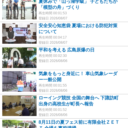
夏休みで「山っ湖学級」 子どもたちが
「模型の舟」づくり
再生時間 00:01:53
登録日 2026/08/07
安全安心知恵袋 夏場における防犯対策
について
再生時間 00:04:17
登録日 2026/08/07
平和を考える 広島原爆の日
再生時間 00:02:30
登録日 2026/08/06
気象をもっと身近に！ 車山気象レーダ
ー一般公開
再生時間 00:01:55
登録日 2026/08/06
ローイング競技 全国の舞台へ 下諏訪町
出身の高校生が町長へ報告
再生時間 00:01:52
登録日 2026/08/06
8月11日の夏フェス前に有限会社ＺＥＴ