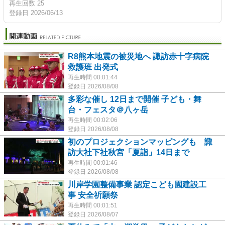
再生回数 25
登録日 2026/06/13
R8熊本地震の被災地へ 諏訪赤十字病院
救護班 出発式
再生時間 00:01:44
登録日 2026/08/08
多彩な催し 12日まで開催 子ども・舞
台・フェスタ＠八ヶ岳
再生時間 00:02:06
登録日 2026/08/08
初のプロジェクションマッピングも 諏
訪大社下社秋宮「夏詣」14日まで
再生時間 00:01:46
登録日 2026/08/08
川岸学園整備事業 認定こども園建設工
事 安全祈願祭
再生時間 00:01:51
登録日 2026/08/07