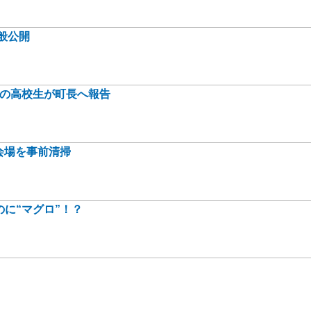
般公開
身の高校生が町長へ報告
会場を事前清掃
に“マグロ”！？