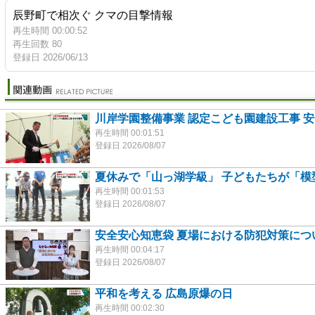
辰野町で相次ぐ クマの目撃情報
再生時間 00:00:52
再生回数 80
登録日 2026/06/13
川岸学園整備事業 認定こども園建設工事 
再生時間 00:01:51
登録日 2026/08/07
夏休みで「山っ湖学級」 子どもたちが「模
再生時間 00:01:53
登録日 2026/08/07
安全安心知恵袋 夏場における防犯対策につ
再生時間 00:04:17
登録日 2026/08/07
平和を考える 広島原爆の日
再生時間 00:02:30