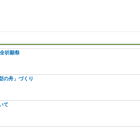
安全祈願祭
型の舟」づくり
いて