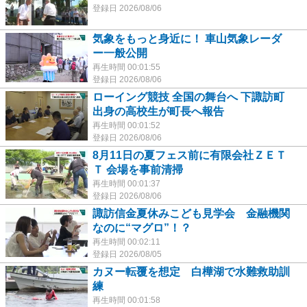
登録日 2026/08/06
気象をもっと身近に！ 車山気象レーダ
ー一般公開
再生時間 00:01:55
登録日 2026/08/06
ローイング競技 全国の舞台へ 下諏訪町
出身の高校生が町長へ報告
再生時間 00:01:52
登録日 2026/08/06
8月11日の夏フェス前に有限会社ＺＥＴ
Ｔ 会場を事前清掃
再生時間 00:01:37
登録日 2026/08/06
諏訪信金夏休みこども見学会 金融機関
なのに“マグロ”！？
再生時間 00:02:11
登録日 2026/08/05
カヌー転覆を想定 白樺湖で水難救助訓
練
再生時間 00:01:58