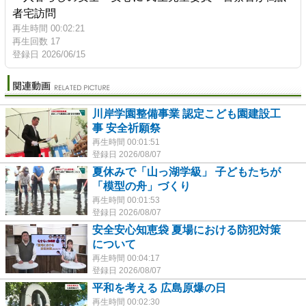
者宅訪問
再生時間 00:02:21
再生回数 17
登録日 2026/06/15
川岸学園整備事業 認定こども園建設工
事 安全祈願祭
再生時間 00:01:51
登録日 2026/08/07
夏休みで「山っ湖学級」 子どもたちが
「模型の舟」づくり
再生時間 00:01:53
登録日 2026/08/07
安全安心知恵袋 夏場における防犯対策
について
再生時間 00:04:17
登録日 2026/08/07
平和を考える 広島原爆の日
再生時間 00:02:30