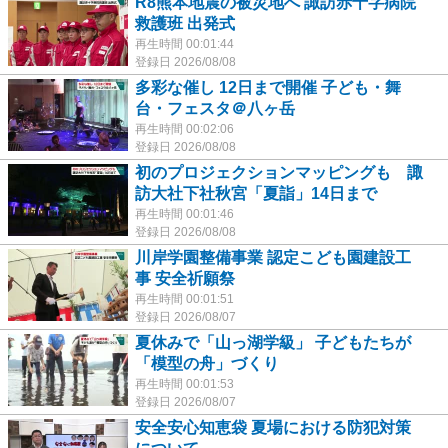
R8熊本地震の被災地へ 諏訪赤十字病院
救護班 出発式
再生時間 00:01:44
登録日 2026/08/08
多彩な催し 12日まで開催 子ども・舞
台・フェスタ＠八ヶ岳
再生時間 00:02:06
登録日 2026/08/08
初のプロジェクションマッピングも 諏
訪大社下社秋宮「夏詣」14日まで
再生時間 00:01:46
登録日 2026/08/08
川岸学園整備事業 認定こども園建設工
事 安全祈願祭
再生時間 00:01:51
登録日 2026/08/07
夏休みで「山っ湖学級」 子どもたちが
「模型の舟」づくり
再生時間 00:01:53
登録日 2026/08/07
安全安心知恵袋 夏場における防犯対策