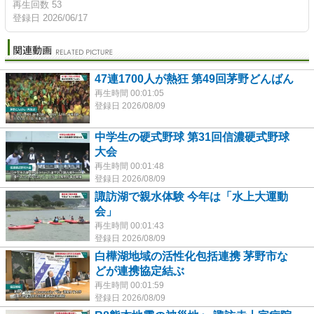
再生回数 53
登録日 2026/06/17
47連1700人が熱狂 第49回茅野どんばん
再生時間 00:01:05
登録日 2026/08/09
中学生の硬式野球 第31回信濃硬式野球
大会
再生時間 00:01:48
登録日 2026/08/09
諏訪湖で親水体験 今年は「水上大運動
会」
再生時間 00:01:43
登録日 2026/08/09
白樺湖地域の活性化包括連携 茅野市な
どが連携協定結ぶ
再生時間 00:01:59
登録日 2026/08/09