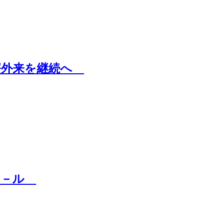
療外来を継続へ
ホ－ル