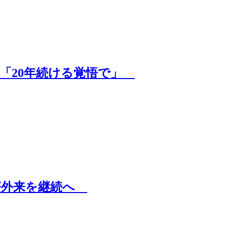
へ「20年続ける覚悟で」
療外来を継続へ