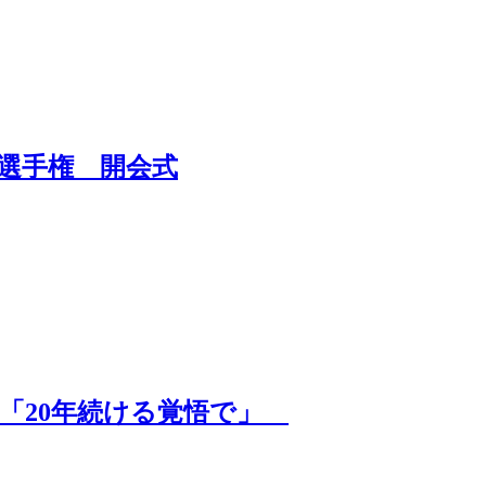
選手権 開会式
へ「20年続ける覚悟で」