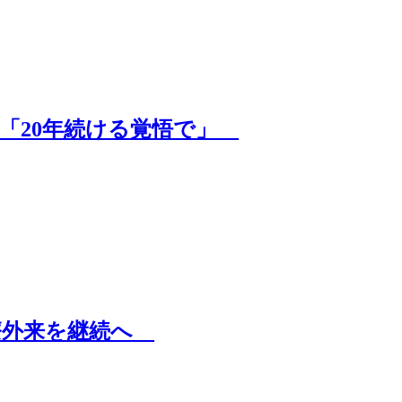
へ「20年続ける覚悟で」
療外来を継続へ