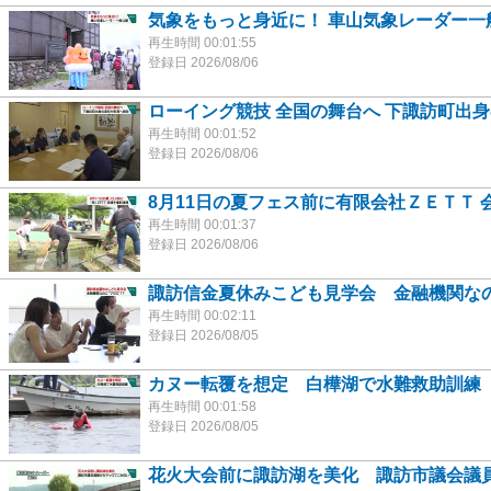
気象をもっと身近に！ 車山気象レーダー一
再生時間 00:01:55
登録日 2026/08/06
ローイング競技 全国の舞台へ 下諏訪町出
再生時間 00:01:52
登録日 2026/08/06
8月11日の夏フェス前に有限会社ＺＥＴＴ 
再生時間 00:01:37
登録日 2026/08/06
諏訪信金夏休みこども見学会 金融機関なの
再生時間 00:02:11
登録日 2026/08/05
カヌー転覆を想定 白樺湖で水難救助訓練
再生時間 00:01:58
登録日 2026/08/05
花火大会前に諏訪湖を美化 諏訪市議会議