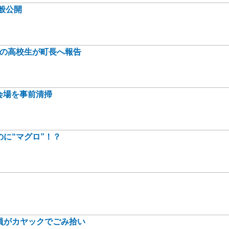
般公開
身の高校生が町長へ報告
会場を事前清掃
に“マグロ”！？
員がカヤックでごみ拾い