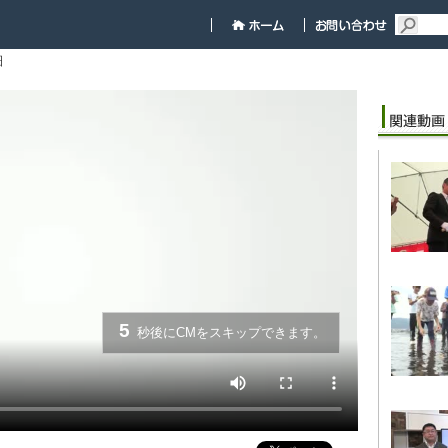
細
5
秒後にCMをスキップできます。