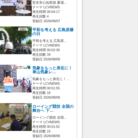
安全安心知恵袋 夏場…
テーマ LCVNEWS
再生時間 00:04:17
再生回数 4
登録日 2026/08/07
平和を考える 広島原爆
の日
平和を考える 広島原…
テーマ LCVNEWS
再生時間 00:02:30
再生回数 34
登録日 2026/08/06
気象をもっと身近に！
車山気象レ…
気象をもっと身近に！…
テーマ LCVNEWS
再生時間 00:01:55
再生回数 16
登録日 2026/08/06
ローイング競技 全国の
舞台へ 下…
ローイング競技 全国…
テーマ LCVNEWS
再生時間 00:01:52
再生回数 15
登録日 2026/08/06