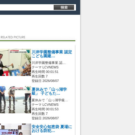
川岸学園整備事業 認定
こども園建…
川岸学園整備事業 認…
テーマ LCVNEWS
再生時間 00:01:51
再生回数 7
登録日 2026/08/07
夏休みで「山っ湖学
級」 子どもた…
夏休みで「山っ湖学級…
テーマ LCVNEWS
再生時間 00:01:53
再生回数 7
登録日 2026/08/07
安全安心知恵袋 夏場に
おける防犯…