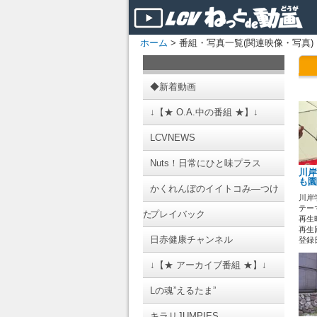
ホーム
> 番組・写真一覧(関連映像・写真)
◆新着動画
↓【★ O.A.中の番組 ★】↓
LCVNEWS
Nuts！日常にひと味プラス
川岸
も園
かくれんぼのイイトコみ―つけ
川岸
テーマ
た
プレイバック
再生時
再生
日赤健康チャンネル
登録日 
↓【★ アーカイブ番組 ★】↓
Lの魂”えるたま”
キラリJUMPIES