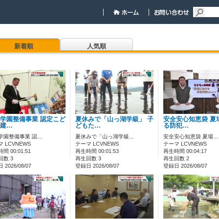
新着順
人気順
学園整備事業 認定こど
夏休みで「山っ湖学級」 子
安全安心知恵袋 夏
建…
どもた…
る防犯…
学園整備事業 認…
夏休みで「山っ湖学級…
安全安心知恵袋 夏場…
 LCVNEWS
テーマ LCVNEWS
テーマ LCVNEWS
間 00:01:51
再生時間 00:01:53
再生時間 00:04:17
回数 3
再生回数 3
再生回数 2
2026/08/07
登録日 2026/08/07
登録日 2026/08/07