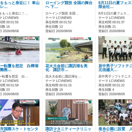
をもっと身近に！ 車山
ローイング競技 全国の舞台
8月11日の夏フェ
レ…
へ 下…
限会社…
をもっと身近に！…
ローイング競技 全国…
8月11日の夏フェス…
 LCVNEWS
テーマ LCVNEWS
テーマ LCVNEWS
間 00:01:55
再生時間 00:01:52
再生時間 00:01:37
数 16
再生回数 13
再生回数 21
2026/08/06
登録日 2026/08/06
登録日 2026/08/06
ー転覆を想定 白樺湖
花火大会前に諏訪湖を美
辰中男子ソフトテ
難救…
化 諏訪市…
北信越大…
ー転覆を想定 白…
花火大会前に諏訪湖を…
辰中男子ソフトテニス
 LCVNEWS
テーマ LCVNEWS
テーマ LCVNEWS
間 00:01:58
再生時間 00:01:15
再生時間 00:01:22
数 23
再生回数 19
再生回数 4
2026/08/05
登録日 2026/08/05
登録日 2026/08/05
市国際スケ－トセンタ
諏訪マタニティークリニッ
蚕糸公園に設置 