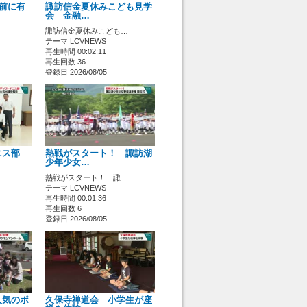
ス前に有
諏訪信金夏休みこども見学
会 金融…
諏訪信金夏休みこども…
テーマ LCVNEWS
再生時間 00:02:11
再生回数 36
登録日 2026/08/05
ニス部
熱戦がスタート！ 諏訪湖
少年少女…
…
熱戦がスタート！ 諏…
テーマ LCVNEWS
再生時間 00:01:36
再生回数 6
登録日 2026/08/05
人気のポ
久保寺禅道会 小学生が座