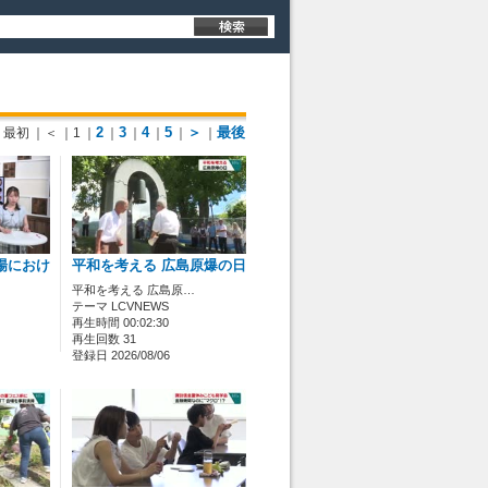
2
3
4
5
＞
最後
最初
｜＜
｜1
｜
｜
｜
｜
｜
｜
場におけ
平和を考える 広島原爆の日
平和を考える 広島原…
テーマ LCVNEWS
再生時間 00:02:30
再生回数 31
登録日 2026/08/06