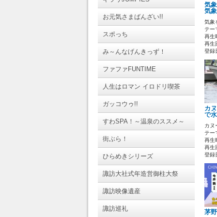
気象
気象
お元気さまばんざい!!
気象
テーマ
スポっち
再生時
再生回
み～んなげんきっず！
登録日 
ファファFUNTIME
人生はロマン イロドリ喫茶
ガッコウゥ!!
カヌ
で水
すわSPA！～温泉のススメ～
カヌ
テーマ
街ぶら！
再生時
再生回
登録日 
ひらめきシリーズ
諏訪大社式年造営御柱大祭
諏訪映像遺産
諏訪巡礼
茅野