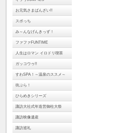
お元気さまばんざい!!
スポっち
み～んなげんきっず！
ファファFUNTIME
人生はロマン イロドリ喫茶
ガッコウゥ!!
すわSPA！～温泉のススメ～
街ぶら！
ひらめきシリーズ
諏訪大社式年造営御柱大祭
諏訪映像遺産
諏訪巡礼