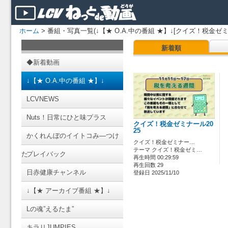
ホーム
> 番組・写真一覧(↓【★ O.A.中の番組 ★】↓[クイズ！税金ゼミ
新着順
◆新着動画
↓【★ O.A.中の番組 ★】↓
LCVNEWS
Nuts！日常にひと味プラス
クイズ！税金ゼミナール20
25
かくれんぼのイイトコみ―つけ
クイズ！税金ゼミナー…
テーマ クイズ！税金ゼミ…
た
プレイバック
再生時間 00:29:59
再生回数 29
日赤健康チャンネル
登録日 2025/11/10
↓【★ アーカイブ番組 ★】↓
Lの魂”えるたま”
キラリJUMPIES