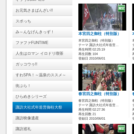
お元気さまばんざい!!
スポっち
み～んなげんきっず！
本宮四之御柱（特別版）
本宮四之御柱（特別版）
ファファFUNTIME
テーマ 諏訪大社式年造営…
再生時間 02:25:19
人生はロマン イロドリ喫茶
再生回数 104
登録日 2010/06/01
ガッコウゥ!!
すわSPA！～温泉のススメ～
街ぶら！
春宮四之御柱（特別版）
ひらめきシリーズ
春宮四之御柱（特別版）
テーマ 諏訪大社式年造営…
諏訪大社式年造営御柱大祭
再生時間 02:27:36
再生回数 21
諏訪映像遺産
登録日 2010/06/01
諏訪巡礼