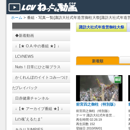
ホーム
> 番組・写真一覧(諏訪大社式年造営御柱大祭[諏訪大社式年造営
諏訪大社式年造営御柱大祭
◆新着動画
↓【★ O.A.中の番組 ★】↓
LCVNEWS
新着順
Nuts！日常にひと味プラス
かくれんぼのイイトコみ―つけ
た
プレイバック
日赤健康チャンネル
前宮四之御柱（特別版）
↓【★ アーカイブ番組 ★】↓
前宮四之御柱（特別版）
テーマ 諏訪大社式年造営…
Lの魂”えるたま”
再生時間 02:26:19
再生回数 152
登録日 2010/06/01
キラリJUMPIES