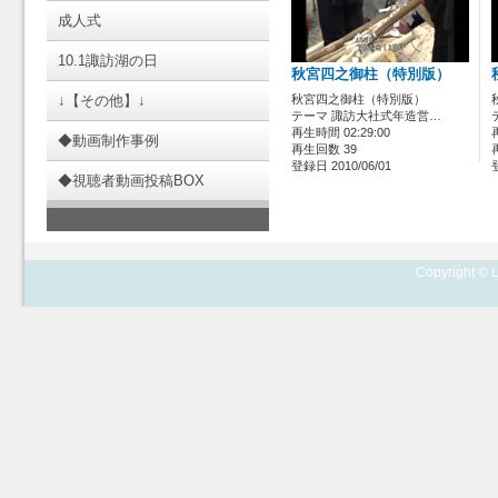
成人式
10.1諏訪湖の日
秋宮四之御柱（特別版）
↓【その他】↓
秋宮四之御柱（特別版）
テーマ 諏訪大社式年造営…
再生時間 02:29:00
◆動画制作事例
再生回数 39
登録日 2010/06/01
◆視聴者動画投稿BOX
Copyright © L