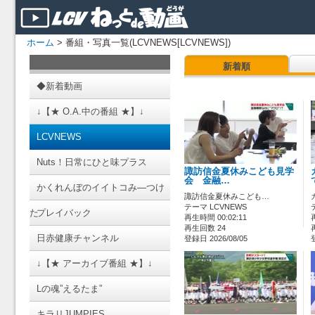
ホーム
> 番組・写真一覧(LCVNEWS[LCVNEWS])
新着順
◆新着動画
↓【★ O.A.中の番組 ★】↓
LCVNEWS
Nuts！日常にひと味プラス
諏訪信金夏休みこども見学
会 金融…
かくれんぼのイイトコみ―つけ
諏訪信金夏休みこども…
テーマ LCVNEWS
た
プレイバック
再生時間 00:02:11
再生回数 24
日赤健康チャンネル
登録日 2026/08/05
↓【★ アーカイブ番組 ★】↓
Lの魂”えるたま”
キラリJUMPIES