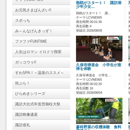
熱戦がスタート！ 諏訪湖
少年少女…
お元気さまばんざい!!
熱戦がスタート！ 諏…
テーマ LCVNEWS
スポっち
再生時間 00:01:36
再生回数 4
み～んなげんきっず！
登録日 2026/08/05
ファファFUNTIME
人生はロマン イロドリ喫茶
ガッコウゥ!!
久保寺禅道会 小学生が座
禅を体験
すわSPA！～温泉のススメ～
久保寺禅道会 小学生…
テーマ LCVNEWS
街ぶら！
再生時間 00:02:20
再生回数 16
登録日 2026/08/04
ひらめきシリーズ
諏訪大社式年造営御柱大祭
諏訪映像遺産
諏訪巡礼
蓼科野菜の収穫体験 食料