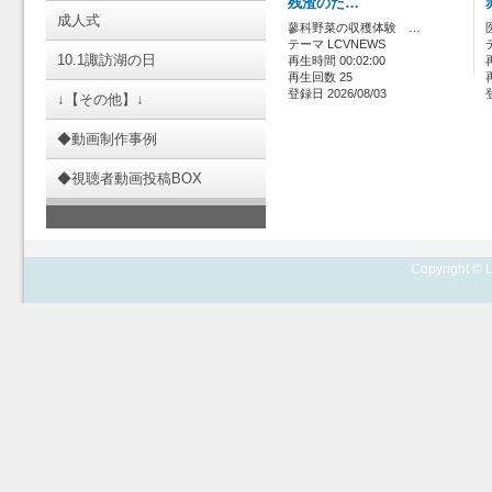
残渣のた…
成人式
蓼科野菜の収穫体験 …
テーマ LCVNEWS
10.1諏訪湖の日
再生時間 00:02:00
再生回数 25
登録日 2026/08/03
↓【その他】↓
◆動画制作事例
◆視聴者動画投稿BOX
Copyright © L